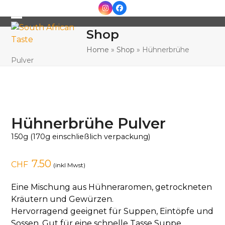
Skip
Instagram
Facebook
to
Open
Close
content
Shop
mobile
mobile
Home
»
Shop
»
Hühnerbrühe
menu
menu
Pulver
Hühnerbrühe Pulver
150g (170g einschließlich verpackung)
7.50
CHF
(inkl Mwst)
Eine Mischung aus Hühneraromen, getrockneten
Kräutern und Gewürzen.
Hervorragend geeignet für Suppen, Eintöpfe und
Sossen. Gut für eine schnelle Tasse Suppe.